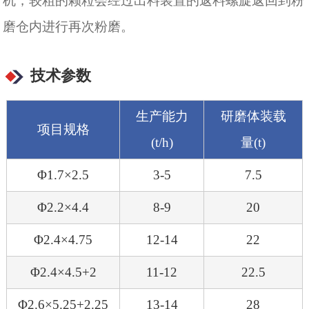
机，较粗的颗粒会经过出料装置的返料螺旋返回到粉
磨仓内进行再次粉磨。
技术参数
生产能力
研磨体装载
项目规格
(t/h)
量(t)
Φ1.7×2.5
3-5
7.5
Φ2.2×4.4
8-9
20
Φ2.4×4.75
12-14
22
Φ2.4×4.5+2
11-12
22.5
Φ2.6×5.25+2.25
13-14
28