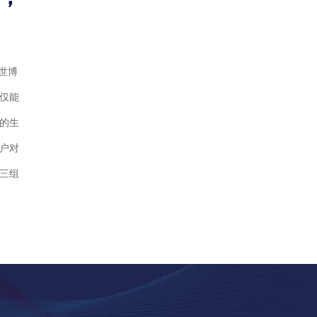
世博
仅能
的生
户对
三组