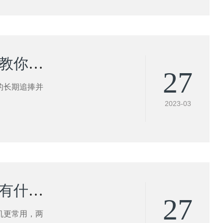
风扫煤磨机都有哪些常见故障？别怕！环球重工教你见招拆招！
27
的长期追捧并
2023-03
棒磨机和球磨机有什么区别？棒磨机和球磨机都有什么用途?
27
机更常用，两