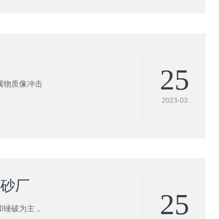
25
属物质像冲击
2023-03
”砂厂
25
和锤破为主，